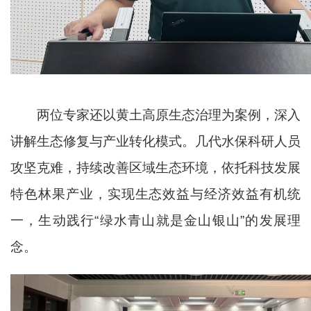
两位专家
还
以黄土高原生态治理为
案
例，
深入
讲解生态修复与产业转化模式。几代
水保
科研人员
攻坚克难，
持续
改善区域生态环境，依托科技发展
特色林果产业，实现生态效益与经济效益
有机
统
一，生动
践行
“绿水青山就是金山银山”的发展理
念。