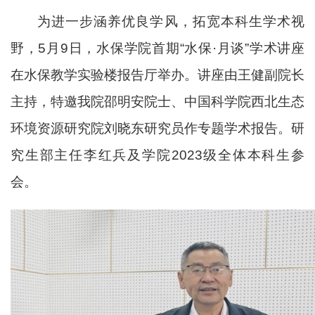
为
进一步
涵养优良学风，拓宽本科生学术视
野，
5月9日，水保学院首期“水保·月谈”学术讲座
在水保
教学
实验楼报告厅举办。
讲座
由王健副院长
主持，特邀
我
院
邵明安院士、中
国
科
学
院西北生态
环境资源研究院刘晓东研究员作专题
学术
报告
。
研
究生部主任李红兵
及
学院
2023级全体本科生参
会。