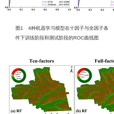
图
1
4
种机器学习模型在十因子与全因子条
件下训练阶段和测试阶段的
ROC
曲线图