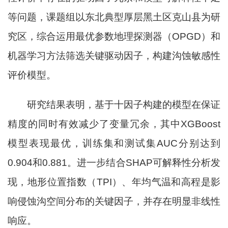
等问题，
课题组
以东北典型厚层黑土区克山县为研
究区，综合运用最优参数地理探测器（
OPGD
）和
机器学习方法筛选关键驱动因子，构建沟蚀敏感性
评价模型。
研究
结果表明，基于十因子构建的模型在保证
精度的同时有效减少了变量冗余，其中
XGBoost
模型表现最优，训练集和测试集
AUC
分别达到
0.904
和
0.881
。进一步结合
SHAP
可解释性分析发
现，地形位置指数（
TPI
）、年均气温和高程是影
响侵蚀沟空间分布的关键因子，并存在明显非线性
响应。