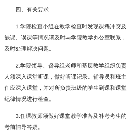
四、有关要求
1.学院检查小组
在教学
检查时发现课程冲突及
缺课、误课等情况请及时与学院教学办公室联系
，
及时处理解决问题
。
2.
学院领导、
督导组老师
和
基层
教学
组织负责
人
须
深入课堂听课
，
做好听课记录
。
辅导员和班主
任
应
深入课堂，并对所负责班级的学生到课和课堂
纪律情况进行检查。
3.任课教师
须
做好
课堂
教学准备
及补考考生的
考前辅导答疑
。