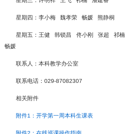
星期三：许明祥
王飞
祁楠
潘建睿
星期四：李小梅
魏孝荣
畅媛
熊静桐
星期五：王健
韩锁昌
佟小刚
张超
祁楠
畅媛
联系人：本科教学办公室
联系电话：
0
29-87082307
相关附件
附件1：开学第一周本科生课表
附件2：在线巡课操作指南