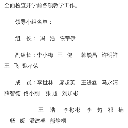
全面检查开学前各项教学工作。
领导小组名单：
组
长：
冯
浩
陈帝伊
副组长：
李小梅
王
健
韩锁昌
许明祥
王
飞 魏孝荣
成
员：
李世林
廖超英
王进鑫
马永清
薛智德 佟小刚 张 超 刘加彬
王 浩 李彬彬 李 超 祁 楠
畅 媛 潘建睿 熊静桐