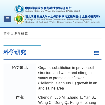
Toggle
navigation
首页
科学研究
科学研究
论文题目
:
Organic substitution improves soil
structure and water and nitrogen
status to promote sunflower
(Helianthus annuus L.) growth in an
arid saline area
作者
:
ChengY., Luo M., Zhang T., Yan S.,
Wang C., Dong Q., Feng H., Zhang