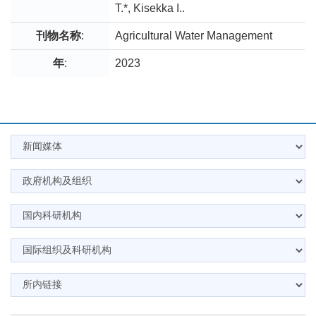
T.*, Kisekka I..
刊物名称
:
Agricultural Water Management
年
:
2023