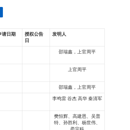
申请日期
授权公告
发明人
日
邵瑞鑫，上官周平
上官周平
邵瑞鑫，上官周平
李鸣雷 谷杰 高华 秦清军
樊恒辉、高建恩、吴普
特、孙胜利、杨世伟、
娄宗科