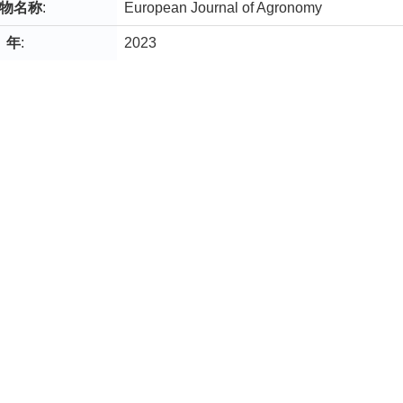
物名称
:
European Journal of Agronomy
年
:
2023