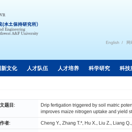
English
网
创新文化
人才队伍
人才培养
科学研究
科技
文题目
:
Drip fertigation triggered by soil matric pote
improves maize nitrogen uptake and yield sta
作者
:
Cheng Y., Zhang T.*, Hu X., Liu Z., Liang Q.