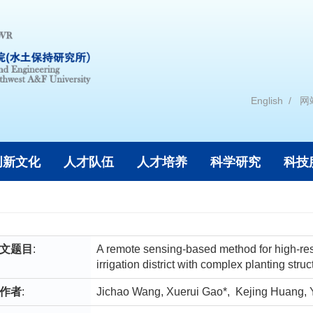
English
网
创新文化
人才队伍
人才培养
科学研究
科技
文题目
:
A remote sensing-based method for high-resol
irrigation district with complex planting struc
作者
:
Jichao Wang, Xuerui Gao*, Kejing Huang, Y