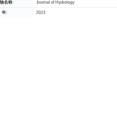
物名称
:
Journal of Hydrology
年
:
2023