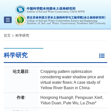
Toggle
navigation
首页
科学研究
科学研究
论文题目
:
Cropping pattern optimization
considering water shadow price and
virtual water flows: A case study of
Yellow River Basin in China
作者
:
Hongrong Huang#, Pengxuan Xie#,
Yiduo Duan, Pute Wu, La Zhuo*