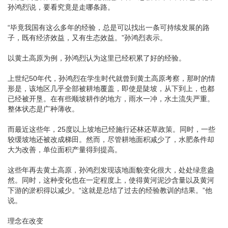
孙鸿烈说，要看究竟是走哪条路。
“毕竟我国有这么多年的经验，总是可以找出一条可持续发展的路
子，既有经济效益，又有生态效益。”孙鸿烈表示。
以黄土高原为例，孙鸿烈认为这里已经积累了好的经验。
上世纪50年代，孙鸿烈在学生时代就曾到黄土高原考察，那时的情
形是，该地区几乎全部被耕地覆盖，即使是陡坡，从下到上，也都
已经被开垦。在有些顺坡耕作的地方，雨水一冲，水土流失严重。
整体状态是广种薄收。
而最近这些年，25度以上坡地已经施行还林还草政策。同时，一些
较缓坡地还被改成梯田。然而，尽管耕地面积减少了，水肥条件却
大为改善，单位面积产量得到提高。
这些年再去黄土高原，孙鸿烈发现该地面貌变化很大，处处绿意盎
然。同时，这种变化也在一定程度上，使得黄河泥沙含量以及黄河
下游的淤积得以减少。“这就是总结了过去的经验教训的结果。”他
说。
理念在改变