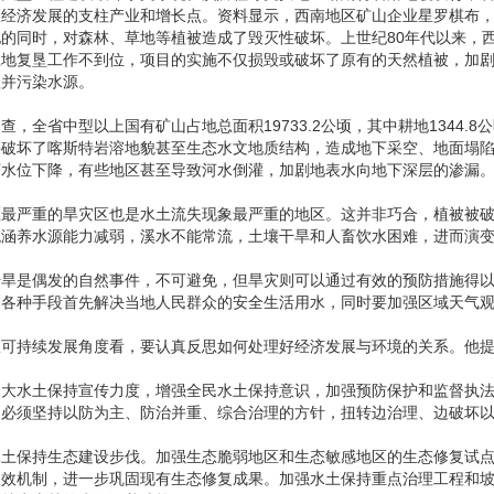
经济发展的支柱产业和增长点。资料显示，西南地区矿山企业星罗棋布，
的同时，对森林、草地等植被造成了毁灭性破坏。上世纪80年代以来，
土地复垦工作不到位，项目的实施不仅损毁或破坏了原有的天然植被，加
程并污染水源。
，全省中型以上国有矿山占地总面积19733.2公顷，其中耕地1344.8公顷、
采破坏了喀斯特岩溶地貌甚至生态水文地质结构，造成地下采空、地面塌
下水位下降，有些地区甚至导致河水倒灌，加剧地表水向地下深层的渗漏
区最严重的旱灾区也是水土流失现象最严重的地区。这并非巧合，植被被
统涵养水源能力减弱，溪水不能常流，土壤干旱和人畜饮水困难，进而演
干旱是偶发的自然事件，不可避免，但旱灾则可以通过有效的预防措施得
过各种手段首先解决当地人民群众的安全生活用水，同时要加强区域天气
从可持续发展角度看，要认真反思如何处理好经济发展与环境的关系。他
加大水土保持宣传力度，增强全民水土保持意识，加强预防保护和监督执
，必须坚持以防为主、防治并重、综合治理的方针，扭转边治理、边破坏
水土保持生态建设步伐。加强生态脆弱地区和生态敏感地区的生态修复试
长效机制，进一步巩固现有生态修复成果。加强水土保持重点治理工程和