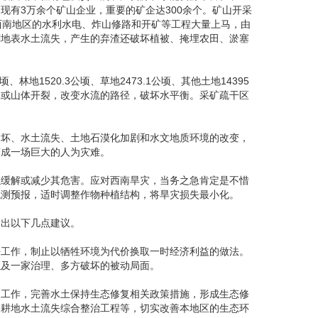
现有3万余个矿山企业，重要的矿企达300余个。矿山开采
西南地区的水利水电、炸山修路和开矿等工程大量上马，由
剧地表水土流失，产生的弃渣还破坏植被、掩埋农田、淤塞
林地1520.3公顷、草地2473.1公顷、其他土地14395
陷或山体开裂，改变水流的路径，破坏水平衡。采矿疏干区
。
破坏、水土流失、土地石漠化加剧和水文地质环境的改变，
变成一场巨大的人为灾难。
以缓解或减少其危害。应对西南旱灾，当务之急肯定是不惜
观测预报，适时调整作物种植结构，将旱灾损失最小化。
提出以下几点建议。
法工作，制止以牺牲环境为代价换取一时经济利益的做法。
以及一家治理、多方破坏的被动局面。
点工作，完善水土保持生态修复相关政策措施，形成生态修
坡耕地水土流失综合整治工程等，切实改善本地区的生态环