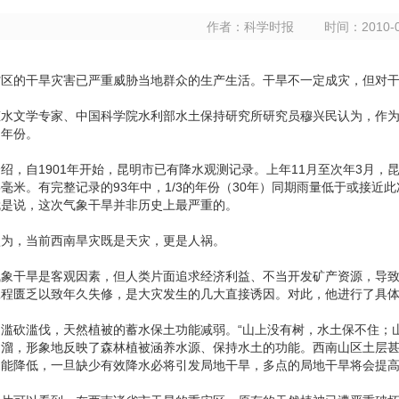
作者：
科学时报
时间：
2010-
省区的干旱灾害已严重威胁当地群众的生产生活。干旱不一定成灾，但对
态水文学专家、中国科学院水利部水土保持研究所研究员穆兴民认为，作
的年份。
绍，自1901年开始，昆明市已有降水观测记录。上年11月至次年3月，昆明多
.5毫米。有完整记录的93年中，1/3的年份（30年）同期雨量低于或接近此
也就是说，这次气象干旱并非历史上最严重的。
认为，当前西南旱灾既是天灾，更是人祸。
气象干旱是客观因素，但人类片面追求经济利益、不当开发矿产资源，导
工程匮乏以致年久失修，是大灾发生的几大直接诱因。对此，他进行了具
滥砍滥伐，天然植被的蓄水保土功能减弱。“山上没有树，水土保不住；
口溜，形象地反映了森林植被涵养水源、保持水土的功能。西南山区土层
功能降低，一旦缺少有效降水必将引发局地干旱，多点的局地干旱将会提