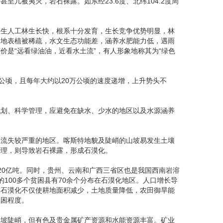
几被夷灭，岩石裸露。如东经23.6度、北纬104.2度周
速生人工林生长快，根系十分发育，生长竞争优势明显，林
，地表植被稀疏，水文生态功能差，涵养水肥能力低，遇雨
是“远看绿油油，近看水土流”，有人形象地称其为“绿色
公顷，且每年大约以20万公顷的速度递增，上升势头不
规划、科学管理，应避免在缺水、少水的地区以及水源涵养
土流失较严重的地区。喀斯特地貌及陡峭的山坡易发生土壤
治理，则导致岩石裸露，形成石漠化。
近20亿吨。同时，贵州、云南和广西三省区也是我国西南岩溶
的100多个贫困县有70余个分布在石漠化地区。人口增长导
及石漠化不仅使耕地面积减少，土地质量降低，农田御旱能
贫困程度。
岩坡陡峭，但有色及贵金属矿产资源和水能资源丰富。矿业