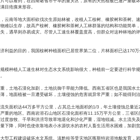
片可以看到，在西南诸省市干旱的重灾区，原有的天然植被已遭严重破坏甚至
用满目疮痍来形容。
益，云南等地大面积砍伐次生原始林被，改植人工桉树、橡胶树和茶树。
植物难以生存，故高产桉树、橡胶树和茶树人工林群落的结构和功能简单
失，遇旱则亦易成灾。尽管人工速生林覆盖度高，但群众对这种林地的评价
济利益的目的，我国桉树种植面积已居世界第二位，片林面积已达170万
大规模种植人工速生林对生态水文系统影响很大，种植前一定要进行科学
植。
严重，土地石漠化加剧，土地抗御干旱能力降低。西南五省区也是我国水
层薄，地面植被一旦遭受破坏，土壤侵蚀的危害就异常严重；如不能得到
流失面积达44万多平方公里，占其总土地面积的1/3，年土壤侵蚀总量
严重的地区。西南岩溶石山地区石漠化面积有11.15万平方公里，三省区
，过度放牧、干旱和洪涝导致草地退化和沙化严重，湿地锐减。水土流失
产量下降，同时也使依靠地表小水源饮水的农村人畜生活用水困难，加剧
及大型工程建设破坏水文系统。滇黔桂等受灾地区喀斯特岩溶地貌发育，