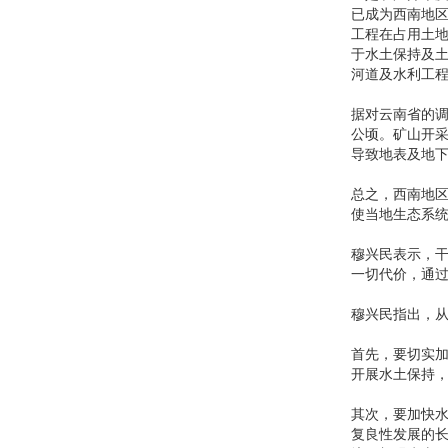
已成为西南地区
工程在占用土地
于水土保持及
河道及水利工
据对云南省的调查
公顷。矿山开
导致地表及地
总之，西南地
使当地生态系
穆兴民表示，
一切代价，通
穆兴民指出，
首先，要切实
开展水土保持
其次，要加快
复良性发展的