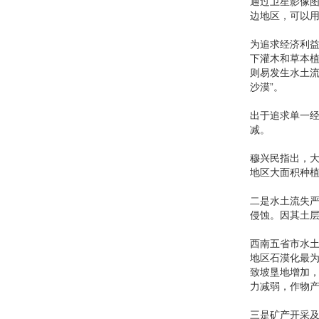
通过卫星影像图
边地区，可以
为追求经济利
下灌木和草本
则易发生水土流
沙漠”。
出于追求单一经
减。
穆兴民指出，
地区大面积种
二是水土流失
侵蚀。因其土
西南五省市水土
地区石漠化最为
致坡垦地增加
力减弱，作物
三是矿产开采