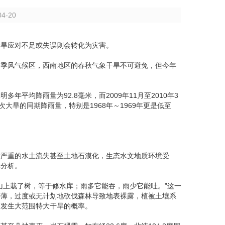
04-20
干旱应对不足或失误则会转化为灾害。
为季风气候区，西南地区的春秋气象干旱不可避免，但今年
年平均降雨量为92.8毫米，而2009年11月至2010年3
次大旱的同期降雨量，特别是1968年～1969年更是低至
致严重的水土流失甚至土地石漠化，生态水文地质环境受
体分析。
山上栽了树，等于修水库；雨多它能吞，雨少它能吐。”这一
甚薄，过度或无计划地砍伐森林导致地表裸露，植被土壤系
高发生大范围特大干旱的概率。