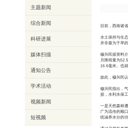
主题新闻
综合新闻
目前，西南诸
水土保持与生
科研进展
并非最为干旱
媒体扫描
穆兴民据资料介
月降雨量为52
16.6毫米。
通知公告
故此，穆兴民
学术活动
穆兴民指出，
损，水利水保
视频新闻
一是天然森林遭
广为流传的顺
短视频
统涵养水分的